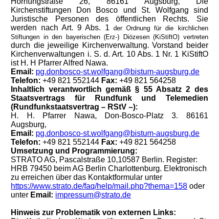
Hornungstraße 26, 86161 Augsburg, Die
Kirchenstiftungen Don Bosco und St. Wolfgang sind
Juristische Personen des öffentlichen Rechts. Sie
werden nach Art. 9 Abs. 1
der Ordnung für die kirchlichen
Stiftungen in den bayerischen (Erz-) Diözesen (KiStiftO)
vertreten
durch die jeweilige Kirchenverwaltung. Vorstand beider
Kirchenverwaltungen i. S. d. Art. 10 Abs. 1 Nr. 1 KiStiftO
ist H. H Pfarrer Alfred Nawa.
Email:
pg.donbosco-st.wolfgang@bistum-augsburg.de
Telefon:
+49 821 552144
Fax:
+49 821 564258
Inhaltlich verantwortlich gemäß § 55 Absatz 2 des
Staatsvertrags für Rundfunk und Telemedien
(Rundfunkstaatsvertrag – RStV –):
H. H. Pfarrer Nawa, Don-Bosco-Platz 3. 86161
Augsburg,
Email:
pg.donbosco-st.wolfgang@bistum-augsburg.de
Telefon:
+49 821 552144
Fax:
+49 821 564258
Umsetzung und Programmierung:
STRATO AG, Pascalstraße 10,10587 Berlin. Register:
HRB 79450 beim AG Berlin Charlottenburg. Elektronisch
zu erreichen über das Kontaktformular unter
https://www.strato.de/faq/help/mail.php?thema=158
oder
unter
Email:
impressum@strato.de
Hinweis zur Problematik von externen Links: