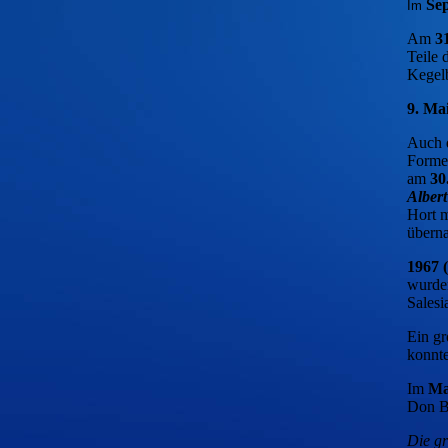
Se
Im
Am
3
Teile 
Kegel
9. Ma
Auch 
Forme
am
30
Albert
Hort m
über
1967 (
wurden
Salesi
Ein gr
konnte
Im
Ma
Don 
Die g