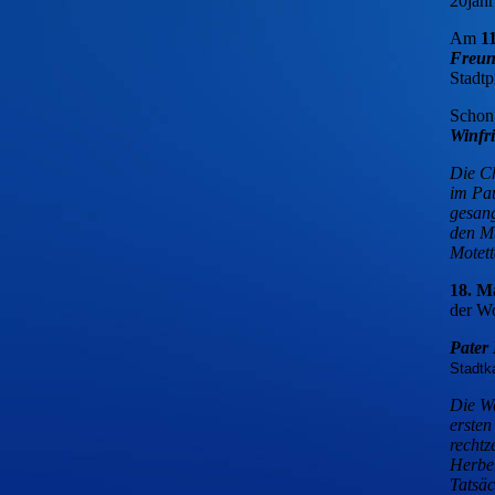
20jähr
Am
11
Freun
Stadtp
Schon 
Winfri
Die Ch
im Pau
gesang
den Mu
Motett
18. M
der W
Pater
Stadtk
Die We
erste
rechtz
Herber
Tatsäc