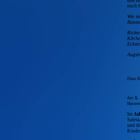
und de
noch h
Wie si
Bauste
Richte
Kirche
Eckste
Augs
Hans K
1.
Am
Novemb
Im
Ja
Salesi
und di
Kinde