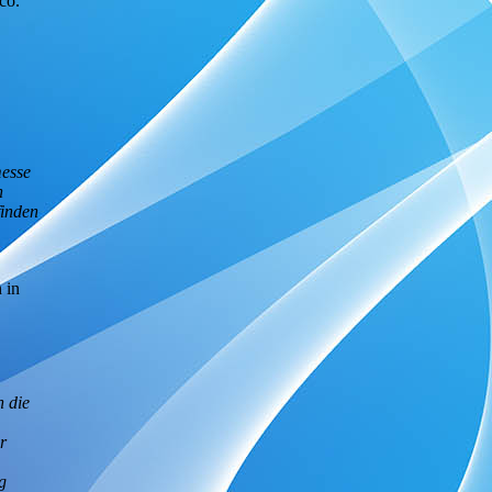
co.
messe
h
finden
 in
n die
r
g