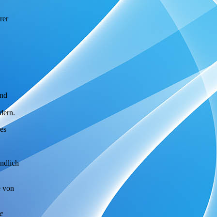
rer
und
dern.
es
Endlich
 von
e