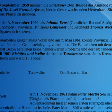
0.September 1959
nahmen die
Salesianer Don
Boscos
das Angebot v
of Dr. Josef Freundorfer
an, hier in dieser wachsenden Herrenbach-Si
eue Pfarrei zu gründen.
r der
3. November 1960
, als
Johann Ernst
(Geistlicher Rat und Stadtp
. Simpert), Provinzial
Dr. Alois Leinfelder
und Architekt
Thomas Wec
 Spatenstich setzten.
orarbeiten gingen zügig voran und am
7. Mai 1961
konnte Provinzial 
Leinfelder die Grundsteinlegung vornehmen. Die Bauarbeiten mit dem
off Beton bereiteten keine nenneswerten Probleme und deshalb fande
li 1961
Richtfest und Weihe
der beiden
Turmkreuze
statt. Jedes Kreuz 
 hoch und wiegt 15 Tonnen.
nfelder
Turmweihe
Don Bosco im Bau
Am
1. November 1961
nahm
Pater Martin Söll
se
 Söll
Tätigkeit als Pfarrkurat auf. Und schon am 3.
Adventssonntag hielt er seinen ersten Pfarrgottesdien
usenhalle der Herrenbachschule. Pater Martin Söll wurde während sein