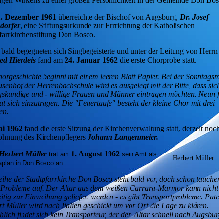
igen Wirkens zu einer großen Persönlichkeit in der Gemeinde Don Bos
. Dezember 1961
überreichte der Bischof von Augsburg,
Dr. Josef
dorfer
, eine Stiftungsurkunde zur Errrichtung der Katholischen
farrkirchenstiftung Don Bosco.
bald begegneten sich Singbegeisterte und unter der Leitung von Herrn
ed Hierdeis
fand am
24. Januar 1962
die erste Chorprobe statt.
orgeschichte beginnt mit einem leeren Blatt Papier. Bei der Sonntags
senhof der Herrenbachschule wird es ausgelegt mit der Bitte, dass sic
skundige und - willige Frauen und Männer eintragen möchten. Neun 
t sich einzutragen. Die "Feuertaufe" besteht der kleine Chor mit drei
en.
ai 1962
fand die erste Sitzung der Kirchenverwaltung statt, derzeit noch
ohnung des Kirchenpflegers
Johann Langenmeier.
 Herbert Müller
1. August 1962
trat am
sein Amt als
Herbert Müller
aplan in Don Bosco an.
ihe der Stadtpfarrkirche Don Bosco steht bald vor, doch schon tauche
n Probleme auf. Der Altar aus dem weißen Carrara-Marmor kann nicht
eitig zur Einweihung geliefert werden - es gibt Transportprobleme. Pate
t Müller wird nach Italien geschickt um vor Ort die Lage zu klären.
hlich findet sich kein Transporteur, der den Altar schnell nach Augsbur