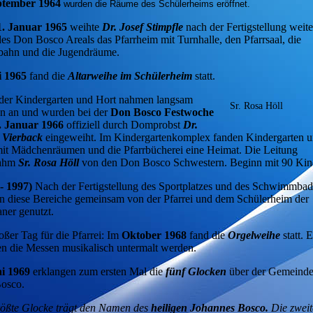
ptember 1964
wurden die Räume des Schülerheims eröffnet.
1. Januar 1965
weihte
Dr. Josef Stimpfle
nach der Fertigstellung weite
des Don Bosco Areals das Pfarrheim mit Turnhalle, den Pfarrsaal, die
bahn und die Jugendräume.
i 1965
fand die
Altarweihe im Schülerheim
statt.
der Kindergarten und Hort nahmen langsam
Sr. Rosa Höll
n an und wurden bei der
Don Bosco Festwoche
. Januar 1966
offiziell durch Domprobst
Dr.
 Vierback
eingeweiht. Im Kindergartenkomplex fanden Kindergarten 
it Mädchenräumen und die Pfarrbücherei eine Heimat. Die Leitung
nahm
Sr. Rosa Höll
von den Don Bosco Schwestern. Beginn mit 90 Kin
- 1997)
Nach der Fertigstellung des Sportplatzes und des Schwimmbad
 diese Bereiche gemeinsam von der Pfarrei und dem Schülerheim der
aner genutzt.
oßer Tag für die Pfarrei: Im
Oktober 1968
fand die
Orgelweihe
statt. 
n die Messen musikalisch untermalt werden.
i 1969
erklangen zum ersten Mal die
fünf Glocken
über der Gemeinde
Bosco.
rößte Glocke trägt den Namen des
heiligen
Johannes Bosco.
Die zweit