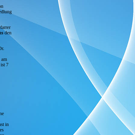
on
edlung
farrer
hs
den
Dr.
n am
ist 7
ine
st in
es