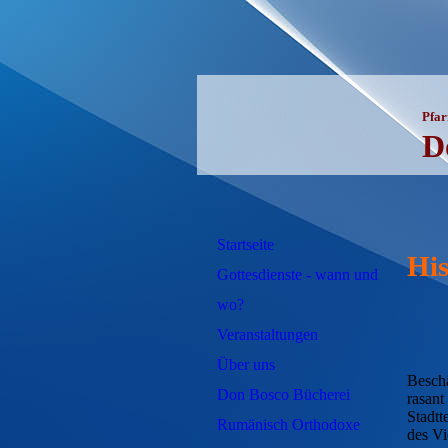
Pfa
D
Startseite
His
Gottesdienste - wann und
wo?
Veranstaltungen
Über uns
Besch
Don Bosco Bücherei
rasant
Stadtt
Rumänisch Orthodoxe
des Vi