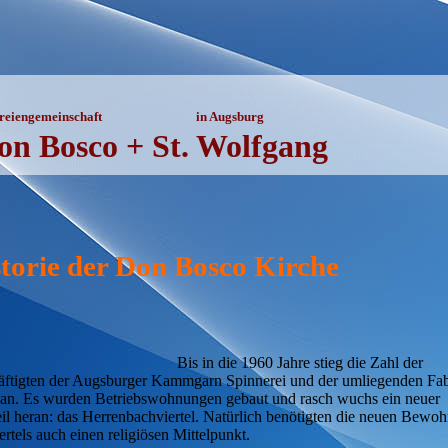
rreiengemeinschaft
in Augsburg
on Bosco
+
St. Wolfgang
torie der Don Bosco Kirche
Bis in die 1960 Jahre stieg die Zahl der
äftigten der Augsburger Kammgarn Spinnerei und der umliegenden Fa
 an. Es wurden Betriebswohnungen gebaut und rasch wuchs ein neuer
eil heran: das Herrenbachviertel. Natürlich benötigten die neuen Bewoh
ertels auch einen religiösen Mittelpunkt.