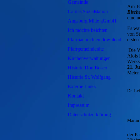
Gemeinde
Am
1
Caritas Sozialstation
Bisch
eine n
Augsburg Mitte gGmbH
Es wa
Ich möchte beichten
von St
Pfarrnachrichten download
ersten
Pfarrgemeinderäte
Die V
Alois 
Kirchenverwaltungen
Werkst
21. Ju
Historie Don Bosco
Meter
Historie St. Wolfgang
Externe Links
Dr. Lei
Kontakt
Impressum
Datenschutzerklärung
Martin
der Pa