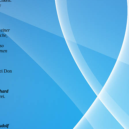
hkeit.
r
 einer
che,
so
umen
rei Don
hard
rei.
udolf