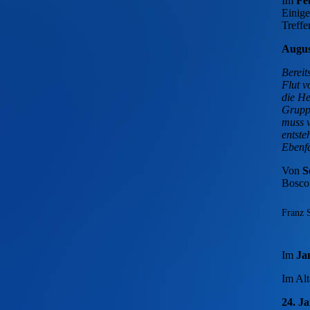
Im
Fe
Einige
Treffe
Augus
Bereit
Flut v
die He
Gruppe
muss v
entst
Ebenfa
Von
S
Bosco 
Franz 
Im
Ja
Im Al
24. J