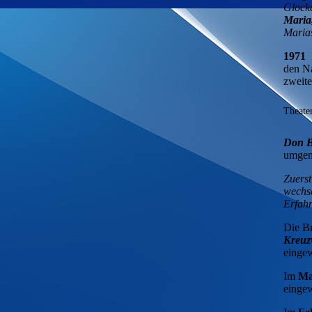
Glock
Maria,
Marias
1971
E
den Na
zweite
Theate
Don B
umgen
Zuerst
wechse
Erfahr
Die Br
Kreuz
eingew
Im
Ma
eingew