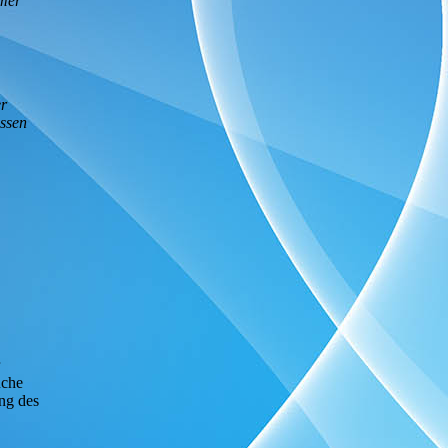
mmer
er
essen
üche
ung des