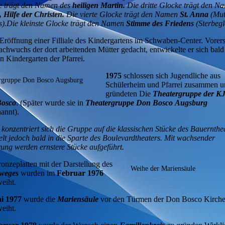
e trägt den Namen des
heiligen Martin.
Die dritte Glocke trägt den N
 Hilfe der Christen.
Die vierte Glocke trägt den Namen
St. Anna
(Mut
).Die kleinste Glocke trägt den Namen
Stimme des Friedens
(Sterbeg
röffnung einer Filliale des Kindergartens im Schwaben-Center. Vorers
chwuchs der dort arbeitenden Mütter gedacht, entwickelte er sich bal
n Kindergarten der Pfarrei.
1975
schlossen sich Jugendliche aus
rgruppe Don Bosco Augsburg
Schülerheim und Pfarrei zusammen u
gründeten Die
Theatergruppe der K
osco
. (Später wurde sie in
Theatergruppe Don Bosco
Augsburg
annt).
 konzentriert sich die Gruppe auf die klassischen Stücke des Bauernthe
lt jedoch bald in die Sparte des Boulevardtheaters. Mit wachsender
ung werden ernstere Stücke aufgeführt.
onzeplatten mit der Darstellung des
Weihe der Mariensäule
weges
wurden im
Februar 1976
eiht.
i 1977
wurde die
Mariensäule
vor den Türmen der Don Bosco Kirch
eiht.