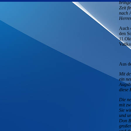
bringe
Zeit f
nach A
Herren
Auch d
den S
11.Okt
Vatika
Aus de
Mit d
ein ne
Augsbu
diese 
Die ne
mit zw
Sie wi
und um
Don Bo
großer