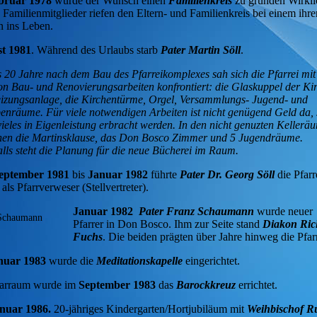
bruar 1978
wurde der Wunsch einen
Familienkreis
zu gründen Wirklic
 Familienmitglieder riefen den Eltern- und Familienkreis bei einem ihre
n ins Leben.
t 1981
. Während des Urlaubs starb
Pater Martin Söll
.
s 20 Jahre nach dem Bau des Pfarreikomplexes sah sich die Pfarrei mit
on Bau- und Renovierungsarbeiten konfrontiert: die Glaskuppel der Kir
izungsanlage, die Kirchentürme, Orgel, Versammlungs- Jugend- und
nräume. Für viele notwendigen Arbeiten ist nicht genügend Geld da, 
ieles in Eigenleistung erbracht werden.
In den nicht genuzten Kellerä
ehen die Martinsklause, das Don Bosco Zimmer und 5 Jugendräume.
lls steht die Planung für die neue Bücherei im Raum.
eptember 1981
bis
Januar 1982
führte
Pater Dr.
Georg Söll
die Pfar
als Pfarrverweser (Stellvertreter).
Januar 1982
Pater Franz Schaumann
wurde neuer
Schaumann
Pfarrer in Don Bosco. Ihm zur Seite stand
Diakon Ric
Fuchs
. Die beiden prägten über Jahre hinweg die Pfar
nuar 1983
wurde die
Meditationskapelle
eingerichtet.
tarraum wurde im
September 1983
das
Barockkreuz
errichtet.
anuar 1986.
20-jähriges Kindergarten/Hortjubiläum mit
Weihbischof R