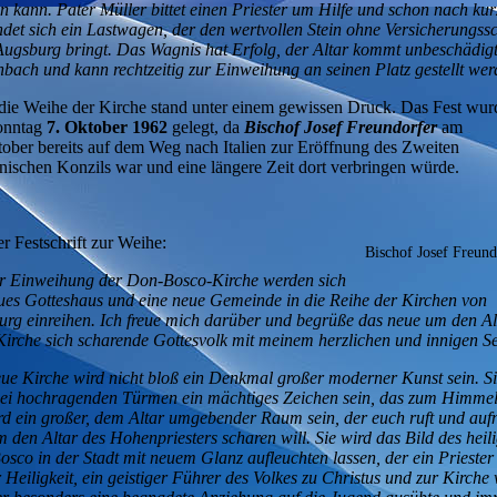
n kann. Pater Müller bittet einen Priester um Hilfe und schon nach kur
indet sich ein Lastwagen, der den wertvollen Stein ohne Versicherungss
ugsburg bringt. Das Wagnis hat Erfolg, der Altar kommt unbeschädig
bach und kann rechtzeitig zur Einweihung an seinen Platz gestellt wer
ie Weihe der Kirche stand unter einem gewissen Druck. Das Fest wur
onntag
7. Oktober 1962
gelegt, da
Bischof Josef Freundorfer
am
ober bereits auf dem Weg nach Italien zur Eröffnung des Zweiten
nischen Konzils war und eine längere Zeit dort verbringen würde.
r Festschrift zur Weihe:
Bischof Josef Freund
er Einweihung der Don-Bosco-Kirche werden sich
ues Gotteshaus und eine neue Gemeinde in die Reihe der Kirchen von
rg einreihen.
Ich freue mich darüber und begrüße das neue um den Al
Kirche sich scharende Gottesvolk mit meinem herzlichen und innigen S
ue Kirche wird nicht bloß ein Denkmal großer moderner Kunst sein. Si
ei hochragenden Türmen ein mächtiges Zeichen sein, das zum Himmel
rd ein großer, dem Altar umgebender Raum sein, der euch ruft und au
 den Altar des Hohenpriesters scharen will. Sie wird das Bild des heil
sco in der Stadt mit neuem Glanz aufleuchten lassen, der ein Priester 
 Heiligkeit, ein geistiger Führer des Volkes zu Christus und zur Kirche