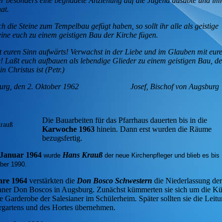
r besonders eine begnadete Anziehung auf die Jugend ausübte und i
at.
ch die Steine zum Tempelbau gefügt haben, so sollt ihr alle als geistige
ine euch zu einem geistigen Bau der Kirche fügen.
t euren Sinn aufwärts! Verwachst in der Liebe und im Glauben mit eur
! Laßt euch aufbauen als lebendige Glieder zu einem geistigen Bau, d
in Christus ist (Petr.)
burg, den 2. Oktober 1962 Josef, Bischof von Augsburg
Die Bauarbeiten für das Pfarrhaus dauerten bis in die
rauß
Karwoche 1963
hinein. Dann erst wurden die Räume
bezugsfertig.
 Januar 1964
Hans Krauß
wurde
der neue Kirchenpfleger und blieb es bis
er 1990.
hre 1964
verstärkten die
Don Bosco Schwestern
die Niederlassung der
aner Don Boscos in Augsburg. Zunächst kümmerten sie sich um die K
e Garderobe der Salesianer im Schülerheim. Später sollten sie die Leit
rgartens und des Hortes übernehmen.