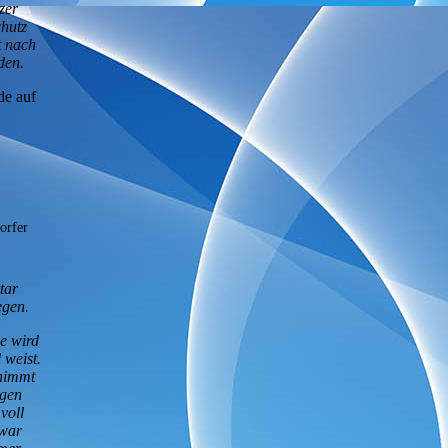
zer
chutz
t nach
den.
de auf
orfer
tar
egen.
e wird
 weist.
fnimmt
igen
voll
 war