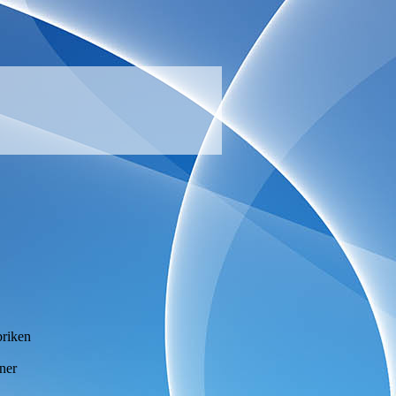
briken
ner