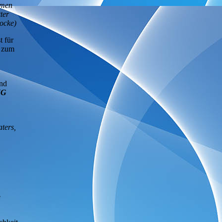
amen
ter
locke)
t für
d zum
nd
JG
aters,
e